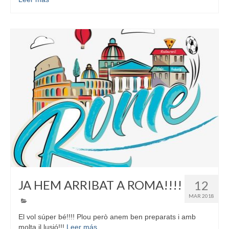
JA HEM ARRIBAT A ROMA!!!!
12
MAR 2018
El vol súper bé!!!! Plou però anem ben preparats i amb
molta il.lusió!!!
Leer más