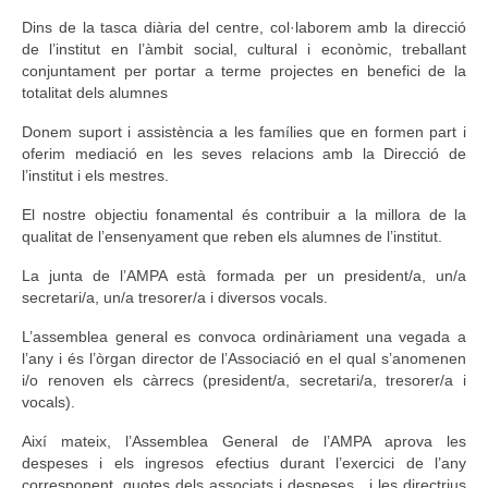
Calendari
Dins de la tasca diària del centre, col·laborem amb la direcció
de l’institut en l’àmbit social, cultural i econòmic, treballant
Fotos i Vídeos
conjuntament per portar a terme projectes en benefici de la
totalitat dels alumnes
Enllaços
Donem suport i assistència a les famílies que en formen part i
oferim mediació en les seves relacions amb la Direcció de
Documents
l’institut i els mestres.
Estatuts
El nostre objectiu fonamental és contribuir a la millora de la
qualitat de l’ensenyament que reben els alumnes de l’institut.
Revista
La junta de l’AMPA està formada per un president/a, un/a
Enllaços
secretari/a, un/a tresorer/a i diversos vocals.
Contacte
L’assemblea general es convoca ordinàriament una vegada a
l’any i és l’òrgan director de l’Associació en el qual s’anomenen
i/o renoven els càrrecs (president/a, secretari/a, tresorer/a i
vocals).
Així mateix, l’Assemblea General de l’AMPA aprova les
despeses i els ingresos efectius durant l’exercici de l’any
corresponent, quotes dels associats i despeses, i les directrius