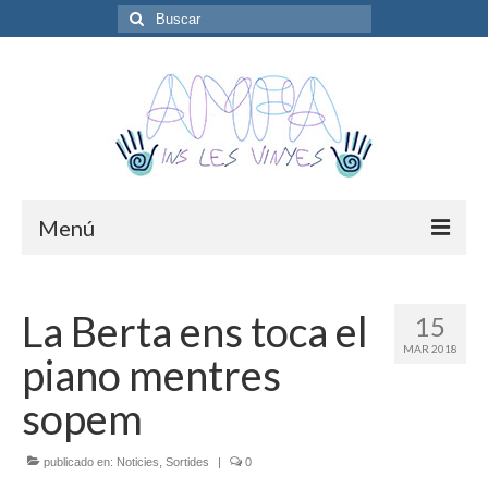
Buscar
por:
Menú
Presentació
La Berta ens toca el
15
Junta Directiva
MAR 2018
piano mentres
Noticies
sopem
Extraescolars
publicado en:
Activitats
Noticies
,
Sortides
|
0