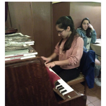
Calendari
Fotos i Vídeos
Enllaços
Documents
Estatuts
Revista
Enllaços
Contacte