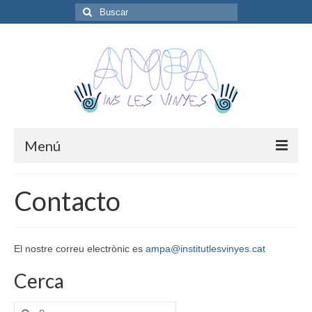
Buscar
por:
Menú
Presentació
Contacto
Junta Directiva
Noticies
El nostre correu electrònic es
ampa@institutlesvinyes.cat
Extraescolars
Cerca
Activitats
Buscar