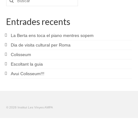
por:
Calendari
Fotos i Vídeos
Entrades recents
Enllaços
La Berta ens toca el piano mentres sopem
Documents
Dia de visita cultural per Roma
Colisseum
Estatuts
Escoltant la guia
Revista
Avui Colisseum!!!
Enllaços
Contacte
© 2026 Institut Les Vinyes AMPA